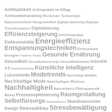
Achtsamkeit
Achtsamkeit im Alltag
Achtsamkeitstraining
Blockchain Technologie
Datensicherheit
Digitale
Designermöbel
Digitales Marketing
Digitalisierung
Transformation
Effizienzsteigerung
Einrichtungstipps
Energieeffizienz
Elektromobilität
Entspannungstechniken
Erneuerbare
Gesunde Ernährung
Energien
Fashion Trends
Gesundheit
Industrie
Gesundheitswesen
Gesundheitsvorsorge
Künstliche Intelligenz
4.0
Inneneinrichtung
Modetrends
Luxusmode
Nachhaltige Mobilität
Nachhaltige Mode
Nachhaltiges Wohnen
Nachhaltigkeit
Naturerlebnis
Platzsparende
Raumgestaltung
Prozessoptimierung
Möbel
Selbstfürsorge
Skandinavisches
Selbstreflexion
Stressbewältigung
Stressabbau
Design