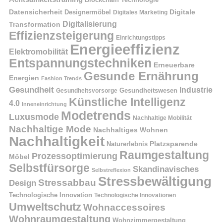
Blockchain Technologie
Datensicherheit
Digitale
Designermöbel
Digitales Marketing
Digitalisierung
Transformation
Effizienzsteigerung
Einrichtungstipps
Energieeffizienz
Elektromobilität
Entspannungstechniken
Erneuerbare
Gesunde Ernährung
Energien
Fashion Trends
Gesundheit
Industrie
Gesundheitswesen
Gesundheitsvorsorge
Künstliche Intelligenz
4.0
Inneneinrichtung
Modetrends
Luxusmode
Nachhaltige Mobilität
Nachhaltige Mode
Nachhaltiges Wohnen
Nachhaltigkeit
Naturerlebnis
Platzsparende
Raumgestaltung
Prozessoptimierung
Möbel
Selbstfürsorge
Skandinavisches
Selbstreflexion
Stressbewältigung
Stressabbau
Design
Technologische Innovation
Technologische Innovationen
Umweltschutz
Wohnaccessoires
Wohnraumgestaltung
Wohnzimmergestaltung