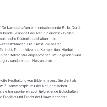
f für Landschaften
eine entscheidende Rolle. Durch
aubende Schönheit der Natur in eindrucksvollen
malerische Küstenlandschaften – die
elt
festzuhalten. Die
Kunst
, die besten
 für Licht, Perspektive und Komposition. Hierbei
en
der
Betrachter
angesprochen. Im Folgenden wird
Augen, sondern auch Herzen erreicht.
bloße Festhaltung von Bildern hinaus. Sie dient als
 im Zusammenspiel mit der Natur entstehen.
, sie transportieren auch tiefgreifende Botschaften.
ie Fragilität und Pracht der
Umwelt
erinnern.