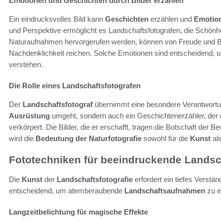
Emotionen und Geschichten durch Bilder erzählen
Ein eindrucksvolles Bild kann
Geschichten
erzählen und
Emotio
und Perspektive ermöglicht es Landschaftsfotografen, die Schönhe
Naturaufnahmen hervorgerufen werden, können von Freude und Be
Nachdenklichkeit reichen. Solche Emotionen sind entscheidend, u
verstehen.
Die Rolle eines Landschaftsfotografen
Der
Landschaftsfotograf
übernimmt eine besondere Verantwortung.
Ausrüstung
umgeht, sondern auch ein Geschichtenerzähler, der
verkörpert. Die Bilder, die er erschafft, tragen die Botschaft de
wird die
Bedeutung der Naturfotografie
sowohl für die
Kunst
als
Fototechniken für beeindruckende Lands
Die
Kunst
der
Landschaftsfotografie
erfordert ein tiefes Verstän
entscheidend, um atemberaubende
Landschaftsaufnahmen
zu e
Langzeitbelichtung für magische Effekte