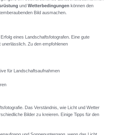
srüstung
und
Wetterbedingungen
können den
 atemberaubenden Bild ausmachen.
 Erfolg eines Landschaftsfotografen. Eine gute
t unerlässlich. Zu den empfohlenen
tive für Landschaftsaufnahmen
eren
tsfotografie. Das Verständnis, wie Licht und Wetter
chiedliche Bilder zu kreieren. Einige Tipps für den
onnenaufgang und Sonnenuntergang, wenn das Licht