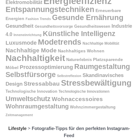
Energieeffizienz
Elektromobilität
Entspannungstechniken
Erneuerbare
Gesunde Ernährung
Energien
Fashion Trends
Gesundheit
Industrie
Gesundheitswesen
Gesundheitsvorsorge
Künstliche Intelligenz
4.0
Inneneinrichtung
Modetrends
Luxusmode
Nachhaltige Mobilität
Nachhaltige Mode
Nachhaltiges Wohnen
Nachhaltigkeit
Naturerlebnis
Platzsparende
Raumgestaltung
Prozessoptimierung
Möbel
Selbstfürsorge
Skandinavisches
Selbstreflexion
Stressbewältigung
Stressabbau
Design
Technologische Innovation
Technologische Innovationen
Umweltschutz
Wohnaccessoires
Wohnraumgestaltung
Wohnzimmergestaltung
Zeitmanagement
Lifestyle
>
Fotografie-Tipps für den perfekten Instagram-
Feed