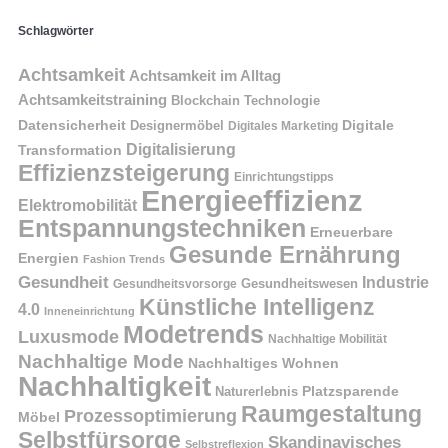
Schlagwörter
Achtsamkeit
Achtsamkeit im Alltag
Achtsamkeitstraining
Blockchain Technologie
Datensicherheit
Digitale
Designermöbel
Digitales Marketing
Digitalisierung
Transformation
Effizienzsteigerung
Einrichtungstipps
Energieeffizienz
Elektromobilität
Entspannungstechniken
Erneuerbare
Gesunde Ernährung
Energien
Fashion Trends
Gesundheit
Industrie
Gesundheitswesen
Gesundheitsvorsorge
Künstliche Intelligenz
4.0
Inneneinrichtung
Modetrends
Luxusmode
Nachhaltige Mobilität
Nachhaltige Mode
Nachhaltiges Wohnen
Nachhaltigkeit
Naturerlebnis
Platzsparende
Raumgestaltung
Prozessoptimierung
Möbel
Selbstfürsorge
Skandinavisches
Selbstreflexion