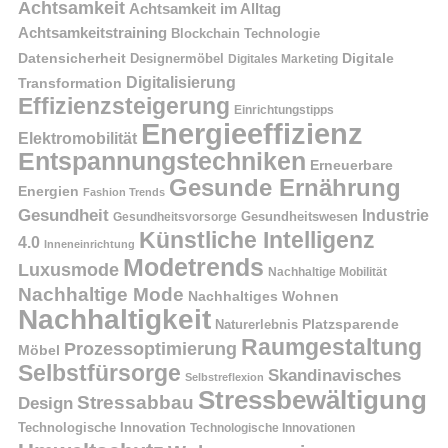
Achtsamkeit
Achtsamkeit im Alltag
Achtsamkeitstraining
Blockchain Technologie
Datensicherheit
Digitale
Designermöbel
Digitales Marketing
Digitalisierung
Transformation
Effizienzsteigerung
Einrichtungstipps
Energieeffizienz
Elektromobilität
Entspannungstechniken
Erneuerbare
Gesunde Ernährung
Energien
Fashion Trends
Gesundheit
Industrie
Gesundheitswesen
Gesundheitsvorsorge
Künstliche Intelligenz
4.0
Inneneinrichtung
Modetrends
Luxusmode
Nachhaltige Mobilität
Nachhaltige Mode
Nachhaltiges Wohnen
Nachhaltigkeit
Naturerlebnis
Platzsparende
Raumgestaltung
Prozessoptimierung
Möbel
Selbstfürsorge
Skandinavisches
Selbstreflexion
Stressbewältigung
Stressabbau
Design
Technologische Innovation
Technologische Innovationen