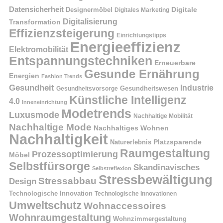
Datensicherheit
Digitale
Designermöbel
Digitales Marketing
Digitalisierung
Transformation
Effizienzsteigerung
Einrichtungstipps
Energieeffizienz
Elektromobilität
Entspannungstechniken
Erneuerbare
Gesunde Ernährung
Energien
Fashion Trends
Gesundheit
Industrie
Gesundheitswesen
Gesundheitsvorsorge
Künstliche Intelligenz
4.0
Inneneinrichtung
Modetrends
Luxusmode
Nachhaltige Mobilität
Nachhaltige Mode
Nachhaltiges Wohnen
Nachhaltigkeit
Naturerlebnis
Platzsparende
Raumgestaltung
Prozessoptimierung
Möbel
Selbstfürsorge
Skandinavisches
Selbstreflexion
Stressbewältigung
Stressabbau
Design
Technologische Innovation
Technologische Innovationen
Umweltschutz
Wohnaccessoires
Wohnraumgestaltung
Wohnzimmergestaltung