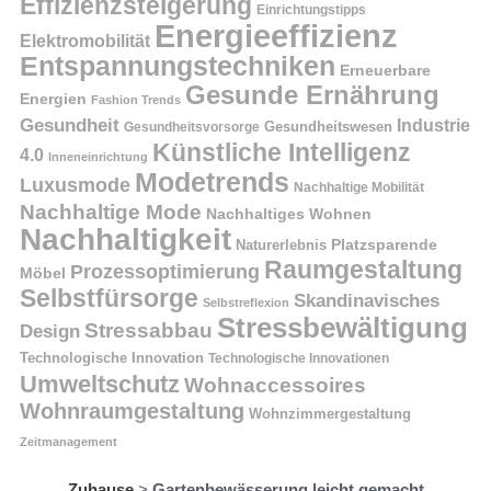
Effizienzsteigerung
Einrichtungstipps
Energieeffizienz
Elektromobilität
Entspannungstechniken
Erneuerbare
Gesunde Ernährung
Energien
Fashion Trends
Gesundheit
Industrie
Gesundheitswesen
Gesundheitsvorsorge
Künstliche Intelligenz
4.0
Inneneinrichtung
Modetrends
Luxusmode
Nachhaltige Mobilität
Nachhaltige Mode
Nachhaltiges Wohnen
Nachhaltigkeit
Naturerlebnis
Platzsparende
Raumgestaltung
Prozessoptimierung
Möbel
Selbstfürsorge
Skandinavisches
Selbstreflexion
Stressbewältigung
Stressabbau
Design
Technologische Innovation
Technologische Innovationen
Umweltschutz
Wohnaccessoires
Wohnraumgestaltung
Wohnzimmergestaltung
Zeitmanagement
Zuhause
>
Gartenbewässerung leicht gemacht