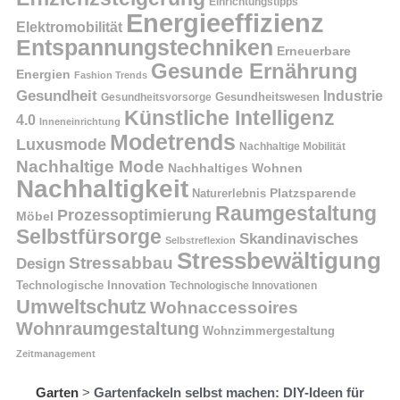
Einrichtungstipps
Energieeffizienz
Elektromobilität
Entspannungstechniken
Erneuerbare
Gesunde Ernährung
Energien
Fashion Trends
Gesundheit
Industrie
Gesundheitswesen
Gesundheitsvorsorge
Künstliche Intelligenz
4.0
Inneneinrichtung
Modetrends
Luxusmode
Nachhaltige Mobilität
Nachhaltige Mode
Nachhaltiges Wohnen
Nachhaltigkeit
Naturerlebnis
Platzsparende
Raumgestaltung
Prozessoptimierung
Möbel
Selbstfürsorge
Skandinavisches
Selbstreflexion
Stressbewältigung
Stressabbau
Design
Technologische Innovation
Technologische Innovationen
Umweltschutz
Wohnaccessoires
Wohnraumgestaltung
Wohnzimmergestaltung
Zeitmanagement
Garten
>
Gartenfackeln selbst machen: DIY-Ideen für