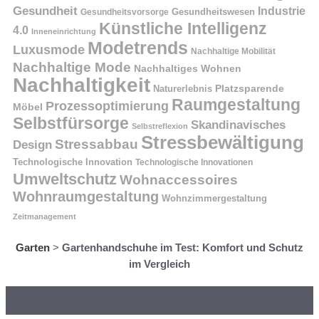
Gesundheit
Industrie
Gesundheitswesen
Gesundheitsvorsorge
Künstliche Intelligenz
4.0
Inneneinrichtung
Modetrends
Luxusmode
Nachhaltige Mobilität
Nachhaltige Mode
Nachhaltiges Wohnen
Nachhaltigkeit
Naturerlebnis
Platzsparende
Raumgestaltung
Prozessoptimierung
Möbel
Selbstfürsorge
Skandinavisches
Selbstreflexion
Stressbewältigung
Stressabbau
Design
Technologische Innovation
Technologische Innovationen
Umweltschutz
Wohnaccessoires
Wohnraumgestaltung
Wohnzimmergestaltung
Zeitmanagement
Garten
>
Gartenhandschuhe im Test: Komfort und Schutz
im Vergleich