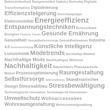
Datensicherheit
Digitale
Designermöbel
Digitales Marketing
Digitalisierung
Transformation
Effizienzsteigerung
Einrichtungstipps
Energieeffizienz
Elektromobilität
Entspannungstechniken
Erneuerbare
Gesunde Ernährung
Energien
Fashion Trends
Gesundheit
Industrie
Gesundheitswesen
Gesundheitsvorsorge
Künstliche Intelligenz
4.0
Inneneinrichtung
Modetrends
Luxusmode
Nachhaltige Mobilität
Nachhaltige Mode
Nachhaltiges Wohnen
Nachhaltigkeit
Naturerlebnis
Platzsparende
Raumgestaltung
Prozessoptimierung
Möbel
Selbstfürsorge
Skandinavisches
Selbstreflexion
Stressbewältigung
Stressabbau
Design
Technologische Innovation
Technologische Innovationen
Umweltschutz
Wohnaccessoires
Wohnraumgestaltung
Wohnzimmergestaltung