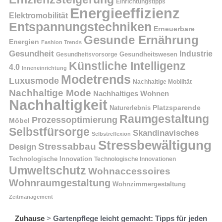
Einrichtungstipps
Energieeffizienz
Elektromobilität
Entspannungstechniken
Erneuerbare
Gesunde Ernährung
Energien
Fashion Trends
Gesundheit
Industrie
Gesundheitswesen
Gesundheitsvorsorge
Künstliche Intelligenz
4.0
Inneneinrichtung
Modetrends
Luxusmode
Nachhaltige Mobilität
Nachhaltige Mode
Nachhaltiges Wohnen
Nachhaltigkeit
Platzsparende
Naturerlebnis
Raumgestaltung
Prozessoptimierung
Möbel
Selbstfürsorge
Skandinavisches
Selbstreflexion
Stressbewältigung
Stressabbau
Design
Technologische Innovation
Technologische Innovationen
Umweltschutz
Wohnaccessoires
Wohnraumgestaltung
Wohnzimmergestaltung
Zeitmanagement
Zuhause
>
Gartenpflege leicht gemacht: Tipps für jeden