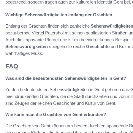
bedeutend, sondern tragen auch zur kulturellen Identität Gent bei, d
Wichtige Sehenswürdigkeiten entlang der Grachten
Entlang der Grachten finden sich zahlreiche
Sehenswürdigkeite
bezaubernde Viertel Patershol mit seinen gepflasterten Straßen u
Auch die imposante Pferdekurie ist ein beeindruckendes Beispiel f
Sehenswürdigkeiten
spiegeln die reiche
Geschichte
und Kultur 
wahrhaftiges Muss.
FAQ
Was sind die bedeutendsten Sehenswürdigkeiten in Gent?
Zu den bedeutendsten Sehenswürdigkeiten in Gent gehören das Gr
beeindruckenden Grachten, die die Stadt durchziehen und von mitt
sind Zeugen der reichen Geschichte und Kultur von Gent.
Wie kann man die Grachten von Gent erkunden?
Die Grachten von Gent können am besten durch entspannende Bo
einzigartigen Blick auf die Stadt und ihre prächtigen historische