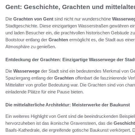
Gent: Geschichte, Grachten und mittelalter
Die
Grachten von Gent
sind nicht nur wunderschöne
Wasserwe
Stadtgeschichte. Diese einzigartigen Wasserstraßen gewähren eine
und laden Besucher ein, die prachtvollen historischen Gebäude z
Bootstour entlang der
Grachten
ermöglicht es, die Stadt aus eine
Atmosphäre zu genießen.
Entdeckung der Grachten: Einzigartige Wasserwege der Stad
Die
Wasserwege
der Stadt sind ein bedeutendes Merkmal von Gen
Spaziergang entlang der
Grachten
offenbart die faszinierende Ve
Mittelalter von großer Bedeutung war. Die Grachten sind von ch
einladende Plätze für eine Pause bieten.
Die mittelalterliche Architektur: Meisterwerke der Baukunst
Ein weiteres Highlight von Gent sind die beeindruckenden Beispiele
hervorzuheben ist das ikonische Gravensteen, das die
Geschich
Baafs-Kathedrale, die ergreifende gotische Baukunst verkörpert. D