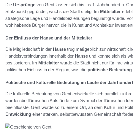
Die
Ursprünge
von Gent lassen sich bis ins 1. Jahrhundert n. Chr
Stützpunkt gegründet, wuchs die Stadt stetig. Im
Mittelalter
erleb
strategische Lage und Handelsbeziehungen begünstigt wurde. Vor al
wohlhabende Bürger hervor, die in Kunst und Architektur investiert
Der Einfluss der Hanse und der Mittelalter
Die Mitgliedschaft in der
Hanse
trug maßgeblich zur wirtschaftliche
Handelsverbindungen innerhalb der
Hanse
und konnte sich als wi
positionieren. Im
Mittelalter
wurde die Stadt nicht nur für ihre wirt
politischen Einfluss in der Region, was die
politische Bedeutung
Politische und kulturelle Bedeutung im Laufe der Jahrhunder
Die kulturelle Bedeutung von Gent entwickelte sich parallel zu ihr
wurden die flämischen Aufstände zum Symbol der flämischen Identi
beeinflusste. Gent wurde so zu einem Ort, an dem Kultur und Poli
Entwicklung
einer starken, selbstbewussten Gemeinschaft förder