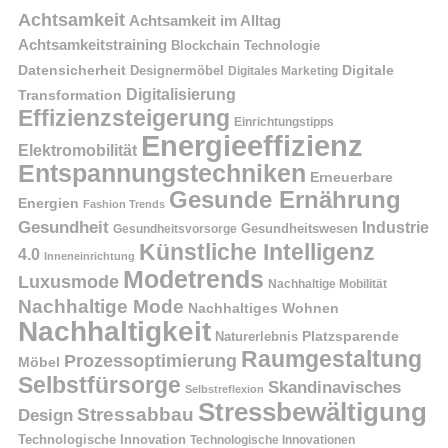
Achtsamkeit
Achtsamkeit im Alltag
Achtsamkeitstraining
Blockchain Technologie
Datensicherheit
Digitale
Designermöbel
Digitales Marketing
Digitalisierung
Transformation
Effizienzsteigerung
Einrichtungstipps
Energieeffizienz
Elektromobilität
Entspannungstechniken
Erneuerbare
Gesunde Ernährung
Energien
Fashion Trends
Gesundheit
Industrie
Gesundheitswesen
Gesundheitsvorsorge
Künstliche Intelligenz
4.0
Inneneinrichtung
Modetrends
Luxusmode
Nachhaltige Mobilität
Nachhaltige Mode
Nachhaltiges Wohnen
Nachhaltigkeit
Naturerlebnis
Platzsparende
Raumgestaltung
Prozessoptimierung
Möbel
Selbstfürsorge
Skandinavisches
Selbstreflexion
Stressbewältigung
Stressabbau
Design
Technologische Innovation
Technologische Innovationen