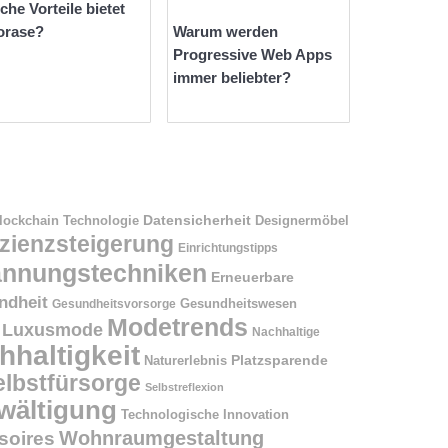
che Vorteile bietet
orase?
Warum werden
Progressive Web Apps
immer beliebter?
Datensicherheit
Designermöbel
lockchain Technologie
izienzsteigerung
Einrichtungstipps
annungstechniken
Erneuerbare
ndheit
Gesundheitswesen
Gesundheitsvorsorge
Modetrends
Luxusmode
Nachhaltige
hhaltigkeit
Naturerlebnis
Platzsparende
elbstfürsorge
Selbstreflexion
wältigung
Technologische Innovation
Wohnraumgestaltung
oires