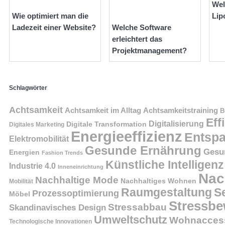
Wel
Wie optimiert man die
Lip
Ladezeit einer Website?
Welche Software
erleichtert das
Projektmanagement?
Schlagwörter
Achtsamkeit
Achtsamkeit im Alltag
Achtsamkeitstraining
B
Eff
Digitalisierung
Digitale Transformation
Digitales Marketing
Energieeffizienz
Entsp
Elektromobilität
Gesunde Ernährung
Gesu
Energien
Fashion Trends
Künstliche Intelligenz
Industrie 4.0
Inneneinrichtung
Nac
Nachhaltige Mode
Nachhaltiges Wohnen
Mobilität
Raumgestaltung
S
Prozessoptimierung
Möbel
Stressbe
Stressabbau
Skandinavisches Design
Umweltschutz
Wohnaccess
Technologische Innovationen