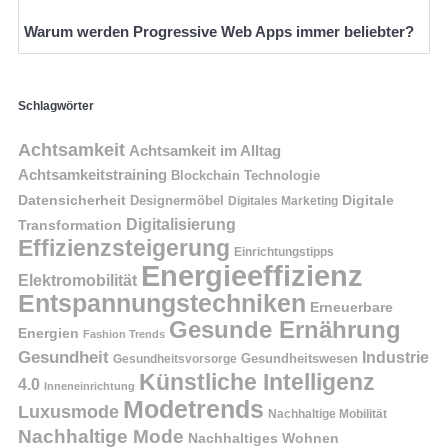
Warum werden Progressive Web Apps immer beliebter?
Schlagwörter
Achtsamkeit
Achtsamkeit im Alltag
Achtsamkeitstraining
Blockchain Technologie
Datensicherheit
Digitale
Designermöbel
Digitales Marketing
Digitalisierung
Transformation
Effizienzsteigerung
Einrichtungstipps
Energieeffizienz
Elektromobilität
Entspannungstechniken
Erneuerbare
Gesunde Ernährung
Energien
Fashion Trends
Gesundheit
Industrie
Gesundheitswesen
Gesundheitsvorsorge
Künstliche Intelligenz
4.0
Inneneinrichtung
Modetrends
Luxusmode
Nachhaltige Mobilität
Nachhaltige Mode
Nachhaltiges Wohnen