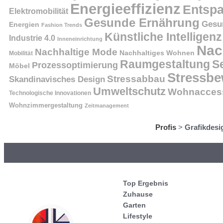
Energieeffizienz
Entsp
Elektromobilität
Gesunde Ernährung
Gesu
Energien
Fashion Trends
Künstliche Intelligenz
Industrie 4.0
Inneneinrichtung
Nac
Nachhaltige Mode
Nachhaltiges Wohnen
Mobilität
Raumgestaltung
S
Prozessoptimierung
Möbel
Stressbe
Stressabbau
Skandinavisches Design
Umweltschutz
Wohnaccess
Technologische Innovationen
Wohnzimmergestaltung
Zeitmanagement
Profis
>
Grafikdesi
Top Ergebnis
Zuhause
Garten
Lifestyle