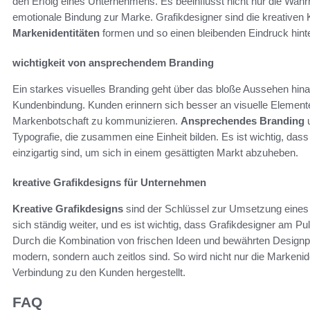
den Erfolg eines Unternehmens. Es beeinflusst nicht nur die Wah
emotionale Bindung zur Marke. Grafikdesigner sind die kreativen K
Markenidentitäten
formen und so einen bleibenden Eindruck hint
wichtigkeit von ansprechendem Branding
Ein starkes visuelles Branding geht über das bloße Aussehen hinau
Kundenbindung. Kunden erinnern sich besser an visuelle Elemente,
Markenbotschaft zu kommunizieren.
Ansprechendes Branding
u
Typografie, die zusammen eine Einheit bilden. Es ist wichtig, da
einzigartig sind, um sich in einem gesättigten Markt abzuheben.
kreative Grafikdesigns für Unternehmen
Kreative Grafikdesigns
sind der Schlüssel zur Umsetzung eines 
sich ständig weiter, und es ist wichtig, dass Grafikdesigner am Pu
Durch die Kombination von frischen Ideen und bewährten Designpri
modern, sondern auch zeitlos sind. So wird nicht nur die Markenid
Verbindung zu den Kunden hergestellt.
FAQ