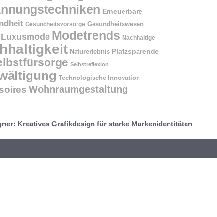
annungstechniken
Erneuerbare
ndheit
Gesundheitswesen
Gesundheitsvorsorge
Modetrends
Luxusmode
Nachhaltige
hhaltigkeit
Naturerlebnis
Platzsparende
elbstfürsorge
Selbstreflexion
wältigung
Technologische Innovation
Wohnraumgestaltung
oires
gner: Kreatives Grafikdesign für starke Markenidentitäten