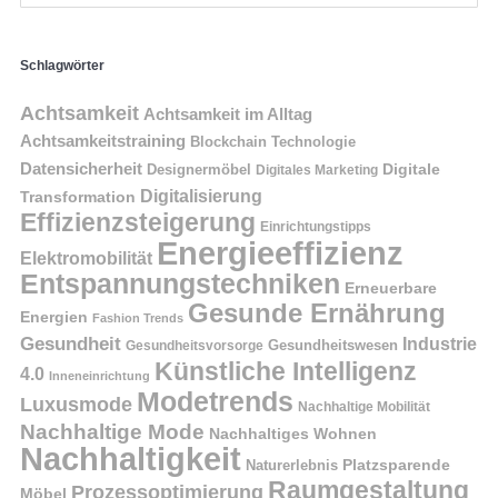
Schlagwörter
Achtsamkeit
Achtsamkeit im Alltag
Achtsamkeitstraining
Blockchain Technologie
Datensicherheit
Digitale
Designermöbel
Digitales Marketing
Digitalisierung
Transformation
Effizienzsteigerung
Einrichtungstipps
Energieeffizienz
Elektromobilität
Entspannungstechniken
Erneuerbare
Gesunde Ernährung
Energien
Fashion Trends
Gesundheit
Industrie
Gesundheitswesen
Gesundheitsvorsorge
Künstliche Intelligenz
4.0
Inneneinrichtung
Modetrends
Luxusmode
Nachhaltige Mobilität
Nachhaltige Mode
Nachhaltiges Wohnen
Nachhaltigkeit
Naturerlebnis
Platzsparende
Raumgestaltung
Prozessoptimierung
Möbel