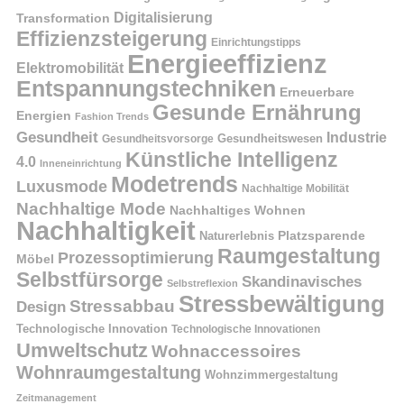
Digitalisierung
Transformation
Effizienzsteigerung
Einrichtungstipps
Energieeffizienz
Elektromobilität
Entspannungstechniken
Erneuerbare
Gesunde Ernährung
Energien
Fashion Trends
Gesundheit
Industrie
Gesundheitswesen
Gesundheitsvorsorge
Künstliche Intelligenz
4.0
Inneneinrichtung
Modetrends
Luxusmode
Nachhaltige Mobilität
Nachhaltige Mode
Nachhaltiges Wohnen
Nachhaltigkeit
Naturerlebnis
Platzsparende
Raumgestaltung
Prozessoptimierung
Möbel
Selbstfürsorge
Skandinavisches
Selbstreflexion
Stressbewältigung
Stressabbau
Design
Technologische Innovation
Technologische Innovationen
Umweltschutz
Wohnaccessoires
Wohnraumgestaltung
Wohnzimmergestaltung
Zeitmanagement