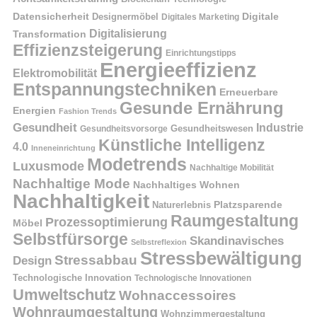
Datensicherheit
Digitale
Designermöbel
Digitales Marketing
Digitalisierung
Transformation
Effizienzsteigerung
Einrichtungstipps
Energieeffizienz
Elektromobilität
Entspannungstechniken
Erneuerbare
Gesunde Ernährung
Energien
Fashion Trends
Gesundheit
Industrie
Gesundheitswesen
Gesundheitsvorsorge
Künstliche Intelligenz
4.0
Inneneinrichtung
Modetrends
Luxusmode
Nachhaltige Mobilität
Nachhaltige Mode
Nachhaltiges Wohnen
Nachhaltigkeit
Naturerlebnis
Platzsparende
Raumgestaltung
Prozessoptimierung
Möbel
Selbstfürsorge
Skandinavisches
Selbstreflexion
Stressbewältigung
Stressabbau
Design
Technologische Innovation
Technologische Innovationen
Umweltschutz
Wohnaccessoires
Wohnraumgestaltung
Wohnzimmergestaltung