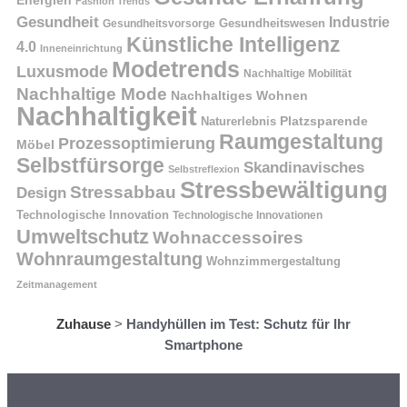
Energien
Fashion Trends
Gesundheit
Industrie
Gesundheitswesen
Gesundheitsvorsorge
Künstliche Intelligenz
4.0
Inneneinrichtung
Modetrends
Luxusmode
Nachhaltige Mobilität
Nachhaltige Mode
Nachhaltiges Wohnen
Nachhaltigkeit
Naturerlebnis
Platzsparende
Raumgestaltung
Prozessoptimierung
Möbel
Selbstfürsorge
Skandinavisches
Selbstreflexion
Stressbewältigung
Stressabbau
Design
Technologische Innovation
Technologische Innovationen
Umweltschutz
Wohnaccessoires
Wohnraumgestaltung
Wohnzimmergestaltung
Zeitmanagement
Zuhause
>
Handyhüllen im Test: Schutz für Ihr
Smartphone