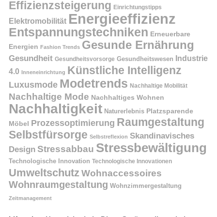
Effizienzsteigerung
Einrichtungstipps
Energieeffizienz
Elektromobilität
Entspannungstechniken
Erneuerbare
Gesunde Ernährung
Energien
Fashion Trends
Gesundheit
Industrie
Gesundheitswesen
Gesundheitsvorsorge
Künstliche Intelligenz
4.0
Inneneinrichtung
Modetrends
Luxusmode
Nachhaltige Mobilität
Nachhaltige Mode
Nachhaltiges Wohnen
Nachhaltigkeit
Naturerlebnis
Platzsparende
Raumgestaltung
Prozessoptimierung
Möbel
Selbstfürsorge
Skandinavisches
Selbstreflexion
Stressbewältigung
Stressabbau
Design
Technologische Innovation
Technologische Innovationen
Umweltschutz
Wohnaccessoires
Wohnraumgestaltung
Wohnzimmergestaltung
Zeitmanagement