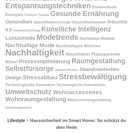
Entspannungstechniken
Erneuerbare
Gesunde Ernährung
Energien
Fashion Trends
Gesundheit
Industrie
Gesundheitswesen
Gesundheitsvorsorge
Künstliche Intelligenz
4.0
Inneneinrichtung
Modetrends
Luxusmode
Nachhaltige Mobilität
Nachhaltige Mode
Nachhaltiges Wohnen
Nachhaltigkeit
Naturerlebnis
Platzsparende
Raumgestaltung
Prozessoptimierung
Möbel
Selbstfürsorge
Skandinavisches
Selbstreflexion
Stressbewältigung
Stressabbau
Design
Technologische Innovation
Technologische Innovationen
Umweltschutz
Wohnaccessoires
Wohnraumgestaltung
Wohnzimmergestaltung
Zeitmanagement
Lifestyle
>
Haussicherheit im Smart Home: So schützt du
dein Heim