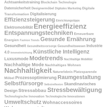
Achtsamkeitstraining
Blockchain Technologie
Datensicherheit
Digitale
Designermöbel
Digitales Marketing
Digitalisierung
Transformation
Effizienzsteigerung
Einrichtungstipps
Energieeffizienz
Elektromobilität
Entspannungstechniken
Erneuerbare
Gesunde Ernährung
Energien
Fashion Trends
Gesundheit
Industrie
Gesundheitswesen
Gesundheitsvorsorge
Künstliche Intelligenz
4.0
Inneneinrichtung
Modetrends
Luxusmode
Nachhaltige Mobilität
Nachhaltige Mode
Nachhaltiges Wohnen
Nachhaltigkeit
Naturerlebnis
Platzsparende
Raumgestaltung
Prozessoptimierung
Möbel
Selbstfürsorge
Skandinavisches
Selbstreflexion
Stressbewältigung
Stressabbau
Design
Technologische Innovation
Technologische Innovationen
Umweltschutz
Wohnaccessoires