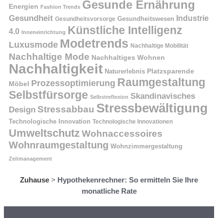
Gesunde Ernährung
Energien
Fashion Trends
Gesundheit
Industrie
Gesundheitswesen
Gesundheitsvorsorge
Künstliche Intelligenz
4.0
Inneneinrichtung
Modetrends
Luxusmode
Nachhaltige Mobilität
Nachhaltige Mode
Nachhaltiges Wohnen
Nachhaltigkeit
Naturerlebnis
Platzsparende
Raumgestaltung
Prozessoptimierung
Möbel
Selbstfürsorge
Skandinavisches
Selbstreflexion
Stressbewältigung
Stressabbau
Design
Technologische Innovation
Technologische Innovationen
Umweltschutz
Wohnaccessoires
Wohnraumgestaltung
Wohnzimmergestaltung
Zeitmanagement
Zuhause
>
Hypothekenrechner: So ermitteln Sie Ihre
monatliche Rate