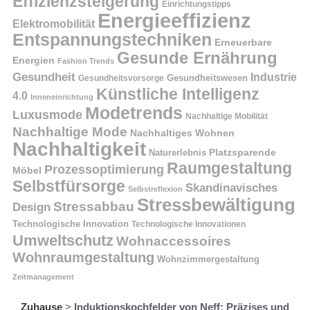
Effizienzsteigerung
Einrichtungstipps
Energieeffizienz
Elektromobilität
Entspannungstechniken
Erneuerbare
Gesunde Ernährung
Energien
Fashion Trends
Gesundheit
Industrie
Gesundheitswesen
Gesundheitsvorsorge
Künstliche Intelligenz
4.0
Inneneinrichtung
Modetrends
Luxusmode
Nachhaltige Mobilität
Nachhaltige Mode
Nachhaltiges Wohnen
Nachhaltigkeit
Naturerlebnis
Platzsparende
Raumgestaltung
Prozessoptimierung
Möbel
Selbstfürsorge
Skandinavisches
Selbstreflexion
Stressbewältigung
Stressabbau
Design
Technologische Innovation
Technologische Innovationen
Umweltschutz
Wohnaccessoires
Wohnraumgestaltung
Wohnzimmergestaltung
Zeitmanagement
Zuhause
>
Induktionskochfelder von Neff: Präzises und