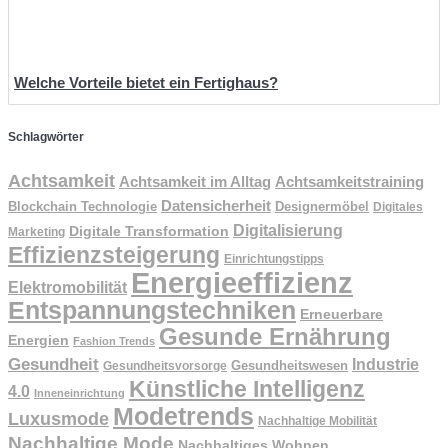
Welche Vorteile bietet ein Fertighaus?
Schlagwörter
Achtsamkeit
Achtsamkeit im Alltag
Achtsamkeitstraining
Datensicherheit
Designermöbel
Blockchain Technologie
Digitales
Digitalisierung
Digitale Transformation
Marketing
Effizienzsteigerung
Einrichtungstipps
Energieeffizienz
Elektromobilität
Entspannungstechniken
Erneuerbare
Gesunde Ernährung
Energien
Fashion Trends
Gesundheit
Industrie
Gesundheitswesen
Gesundheitsvorsorge
Künstliche Intelligenz
4.0
Inneneinrichtung
Modetrends
Luxusmode
Nachhaltige Mobilität
Nachhaltige Mode
Nachhaltiges Wohnen