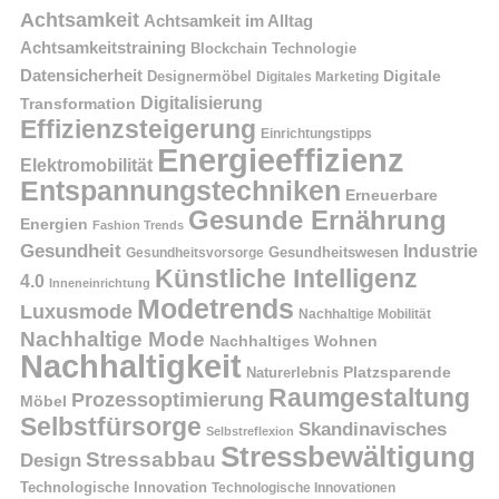
Achtsamkeit
Achtsamkeit im Alltag
Achtsamkeitstraining
Blockchain Technologie
Datensicherheit
Digitale
Designermöbel
Digitales Marketing
Digitalisierung
Transformation
Effizienzsteigerung
Einrichtungstipps
Energieeffizienz
Elektromobilität
Entspannungstechniken
Erneuerbare
Gesunde Ernährung
Energien
Fashion Trends
Gesundheit
Industrie
Gesundheitswesen
Gesundheitsvorsorge
Künstliche Intelligenz
4.0
Inneneinrichtung
Modetrends
Luxusmode
Nachhaltige Mobilität
Nachhaltige Mode
Nachhaltiges Wohnen
Nachhaltigkeit
Naturerlebnis
Platzsparende
Raumgestaltung
Prozessoptimierung
Möbel
Selbstfürsorge
Skandinavisches
Selbstreflexion
Stressbewältigung
Stressabbau
Design
Technologische Innovation
Technologische Innovationen