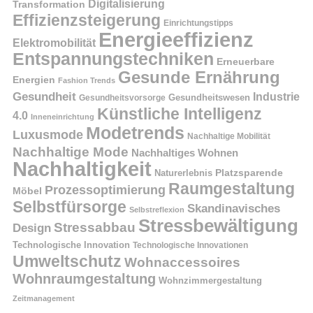
Digitalisierung
Transformation
Effizienzsteigerung
Einrichtungstipps
Energieeffizienz
Elektromobilität
Entspannungstechniken
Erneuerbare
Gesunde Ernährung
Energien
Fashion Trends
Gesundheit
Industrie
Gesundheitswesen
Gesundheitsvorsorge
Künstliche Intelligenz
4.0
Inneneinrichtung
Modetrends
Luxusmode
Nachhaltige Mobilität
Nachhaltige Mode
Nachhaltiges Wohnen
Nachhaltigkeit
Platzsparende
Naturerlebnis
Raumgestaltung
Prozessoptimierung
Möbel
Selbstfürsorge
Skandinavisches
Selbstreflexion
Stressbewältigung
Stressabbau
Design
Technologische Innovation
Technologische Innovationen
Umweltschutz
Wohnaccessoires
Wohnraumgestaltung
Wohnzimmergestaltung
Zeitmanagement