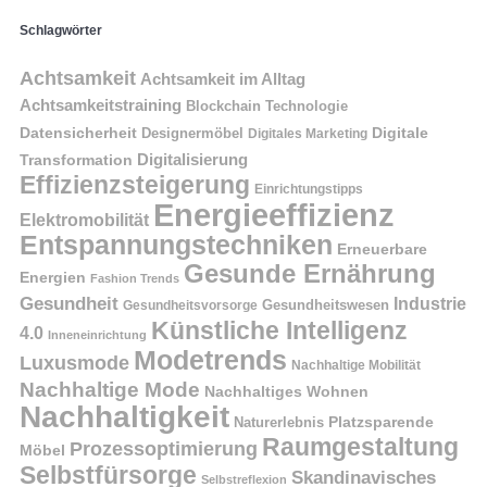
Schlagwörter
Achtsamkeit
Achtsamkeit im Alltag
Achtsamkeitstraining
Blockchain Technologie
Datensicherheit
Digitale
Designermöbel
Digitales Marketing
Digitalisierung
Transformation
Effizienzsteigerung
Einrichtungstipps
Energieeffizienz
Elektromobilität
Entspannungstechniken
Erneuerbare
Gesunde Ernährung
Energien
Fashion Trends
Gesundheit
Industrie
Gesundheitswesen
Gesundheitsvorsorge
Künstliche Intelligenz
4.0
Inneneinrichtung
Modetrends
Luxusmode
Nachhaltige Mobilität
Nachhaltige Mode
Nachhaltiges Wohnen
Nachhaltigkeit
Naturerlebnis
Platzsparende
Raumgestaltung
Prozessoptimierung
Möbel
Selbstfürsorge
Skandinavisches
Selbstreflexion