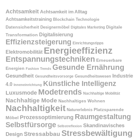
Achtsamkeit
Achtsamkeit im Alltag
Achtsamkeitstraining
Blockchain Technologie
Datensicherheit
Digitale
Designermöbel
Digitales Marketing
Digitalisierung
Transformation
Effizienzsteigerung
Einrichtungstipps
Energieeffizienz
Elektromobilität
Entspannungstechniken
Erneuerbare
Gesunde Ernährung
Energien
Fashion Trends
Gesundheit
Industrie
Gesundheitswesen
Gesundheitsvorsorge
Künstliche Intelligenz
4.0
Inneneinrichtung
Modetrends
Luxusmode
Nachhaltige Mobilität
Nachhaltige Mode
Nachhaltiges Wohnen
Nachhaltigkeit
Naturerlebnis
Platzsparende
Raumgestaltung
Prozessoptimierung
Möbel
Selbstfürsorge
Skandinavisches
Selbstreflexion
Stressbewältigung
Stressabbau
Design