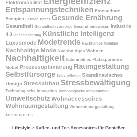
Energieeffizienz
Elektromobilität
Entspannungstechniken
Erneuerbare
Gesunde Ernährung
Energien
Fashion Trends
Gesundheit
Industrie
Gesundheitswesen
Gesundheitsvorsorge
Künstliche Intelligenz
4.0
Inneneinrichtung
Modetrends
Luxusmode
Nachhaltige Mobilität
Nachhaltige Mode
Nachhaltiges Wohnen
Nachhaltigkeit
Naturerlebnis
Platzsparende
Raumgestaltung
Prozessoptimierung
Möbel
Selbstfürsorge
Skandinavisches
Selbstreflexion
Stressbewältigung
Stressabbau
Design
Technologische Innovation
Technologische Innovationen
Umweltschutz
Wohnaccessoires
Wohnraumgestaltung
Wohnzimmergestaltung
Zeitmanagement
Lifestyle
>
Kaffee- und Tee-Accessoires für Genießer