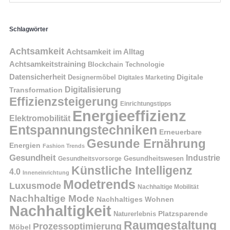
Schlagwörter
Achtsamkeit
Achtsamkeit im Alltag
Achtsamkeitstraining
Blockchain Technologie
Datensicherheit
Digitale
Designermöbel
Digitales Marketing
Digitalisierung
Transformation
Effizienzsteigerung
Einrichtungstipps
Energieeffizienz
Elektromobilität
Entspannungstechniken
Erneuerbare
Gesunde Ernährung
Energien
Fashion Trends
Gesundheit
Industrie
Gesundheitswesen
Gesundheitsvorsorge
Künstliche Intelligenz
4.0
Inneneinrichtung
Modetrends
Luxusmode
Nachhaltige Mobilität
Nachhaltige Mode
Nachhaltiges Wohnen
Nachhaltigkeit
Naturerlebnis
Platzsparende
Raumgestaltung
Prozessoptimierung
Möbel