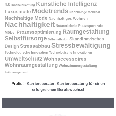
Künstliche Intelligenz
4.0
Inneneinrichtung
Modetrends
Luxusmode
Nachhaltige Mobilität
Nachhaltige Mode
Nachhaltiges Wohnen
Nachhaltigkeit
Naturerlebnis
Platzsparende
Raumgestaltung
Prozessoptimierung
Möbel
Selbstfürsorge
Skandinavisches
Selbstreflexion
Stressbewältigung
Stressabbau
Design
Technologische Innovation
Technologische Innovationen
Umweltschutz
Wohnaccessoires
Wohnraumgestaltung
Wohnzimmergestaltung
Zeitmanagement
Profis
>
Karriereberater: Karriereberatung für einen
erfolgreichen Berufswechsel