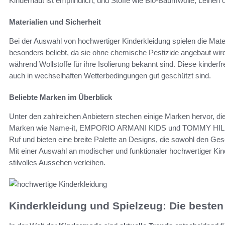
Kinderhaut ist empfindlich, und Stoffe wie Bio-Baumwolle, Leinen 
Materialien und Sicherheit
Bei der Auswahl von hochwertiger Kinderkleidung spielen die Mater
besonders beliebt, da sie ohne chemische Pestizide angebaut wird
während Wollstoffe für ihre Isolierung bekannt sind. Diese kinderf
auch in wechselhaften Wetterbedingungen gut geschützt sind.
Beliebte Marken im Überblick
Unter den zahlreichen Anbietern stechen einige Marken hervor, die 
Marken wie Name-it, EMPORIO ARMANI KIDS und TOMMY HILF
Ruf und bieten eine breite Palette an Designs, die sowohl den Ge
Mit einer Auswahl an modischer und funktionaler hochwertiger Ki
stilvolles Aussehen verleihen.
Kinderkleidung und Spielzeug: Die beste