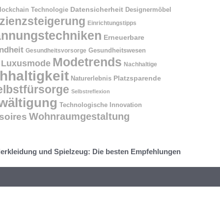
Datensicherheit
Designermöbel
lockchain Technologie
izienzsteigerung
Einrichtungstipps
annungstechniken
Erneuerbare
ndheit
Gesundheitswesen
Gesundheitsvorsorge
Modetrends
Luxusmode
Nachhaltige
hhaltigkeit
Naturerlebnis
Platzsparende
elbstfürsorge
Selbstreflexion
wältigung
Technologische Innovation
Wohnraumgestaltung
oires
erkleidung und Spielzeug: Die besten Empfehlungen