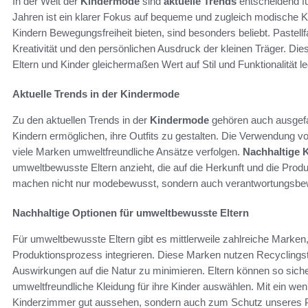
In der Welt der
Kindermode
sind
aktuelle Trends
entscheidend fü
Jahren ist ein klarer Fokus auf bequeme und zugleich modische Kl
Kindern Bewegungsfreiheit bieten, sind besonders beliebt. Pastell
Kreativität und den persönlichen Ausdruck der kleinen Träger. Di
Eltern und Kinder gleichermaßen Wert auf Stil und Funktionalität l
Aktuelle Trends in der Kindermode
Zu den aktuellen Trends in der
Kindermode
gehören auch ausgefa
Kindern ermöglichen, ihre Outfits zu gestalten. Die Verwendung v
viele Marken umweltfreundliche Ansätze verfolgen.
Nachhaltige 
umweltbewusste Eltern anzieht, die auf die Herkunft und die Prod
machen nicht nur modebewusst, sondern auch verantwortungsbe
Nachhaltige Optionen für umweltbewusste Eltern
Für umweltbewusste Eltern gibt es mittlerweile zahlreiche Marken, 
Produktionsprozess integrieren. Diese Marken nutzen Recyclingst
Auswirkungen auf die Natur zu minimieren. Eltern können so sicher
umweltfreundliche Kleidung für ihre Kinder auswählen. Mit ein wen
Kinderzimmer gut aussehen, sondern auch zum Schutz unseres P