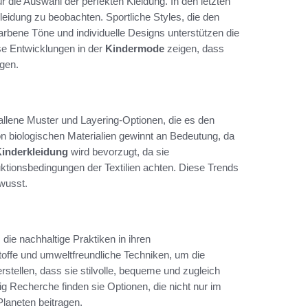
r die Auswahl der perfekten Kleidung. In den letzten
eidung zu beobachten. Sportliche Styles, die den
farbene Töne und individuelle Designs unterstützen die
ese Entwicklungen in der
Kindermode
zeigen, dass
egen.
llene Muster und Layering-Optionen, die es den
on biologischen Materialien gewinnt an Bedeutung, da
Kinderkleidung
wird bevorzugt, da sie
uktionsbedingungen der Textilien achten. Diese Trends
wusst.
die nachhaltige Praktiken in ihren
offe und umweltfreundliche Techniken, um die
stellen, dass sie stilvolle, bequeme und zugleich
ig Recherche finden sie Optionen, die nicht nur im
laneten beitragen.