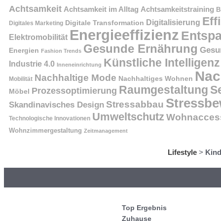
Achtsamkeit
Achtsamkeit im Alltag
Achtsamkeitstraining
B
Eff
Digitalisierung
Digitale Transformation
Digitales Marketing
Energieeffizienz
Entsp
Elektromobilität
Gesunde Ernährung
Gesu
Energien
Fashion Trends
Künstliche Intelligenz
Industrie 4.0
Inneneinrichtung
Nac
Nachhaltige Mode
Nachhaltiges Wohnen
Mobilität
Raumgestaltung
S
Prozessoptimierung
Möbel
Stressbe
Stressabbau
Skandinavisches Design
Umweltschutz
Wohnaccess
Technologische Innovationen
Wohnzimmergestaltung
Zeitmanagement
Lifestyle
>
Kind
Top Ergebnis
Zuhause