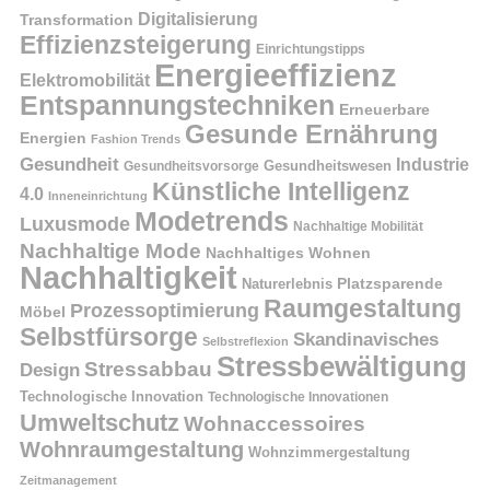
Digitalisierung
Transformation
Effizienzsteigerung
Einrichtungstipps
Energieeffizienz
Elektromobilität
Entspannungstechniken
Erneuerbare
Gesunde Ernährung
Energien
Fashion Trends
Gesundheit
Industrie
Gesundheitswesen
Gesundheitsvorsorge
Künstliche Intelligenz
4.0
Inneneinrichtung
Modetrends
Luxusmode
Nachhaltige Mobilität
Nachhaltige Mode
Nachhaltiges Wohnen
Nachhaltigkeit
Naturerlebnis
Platzsparende
Raumgestaltung
Prozessoptimierung
Möbel
Selbstfürsorge
Skandinavisches
Selbstreflexion
Stressbewältigung
Stressabbau
Design
Technologische Innovation
Technologische Innovationen
Umweltschutz
Wohnaccessoires
Wohnraumgestaltung
Wohnzimmergestaltung
Zeitmanagement