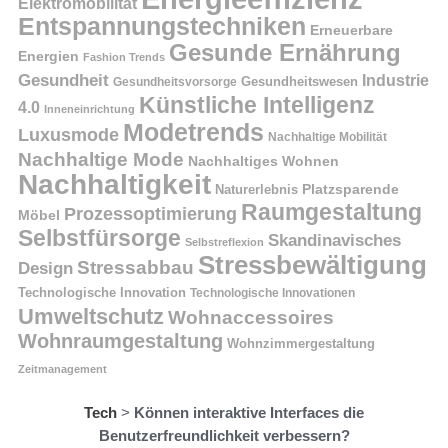
Elektromobilität
Entspannungstechniken
Erneuerbare
Gesunde Ernährung
Energien
Fashion Trends
Gesundheit
Industrie
Gesundheitswesen
Gesundheitsvorsorge
Künstliche Intelligenz
4.0
Inneneinrichtung
Modetrends
Luxusmode
Nachhaltige Mobilität
Nachhaltige Mode
Nachhaltiges Wohnen
Nachhaltigkeit
Naturerlebnis
Platzsparende
Raumgestaltung
Prozessoptimierung
Möbel
Selbstfürsorge
Skandinavisches
Selbstreflexion
Stressbewältigung
Stressabbau
Design
Technologische Innovation
Technologische Innovationen
Umweltschutz
Wohnaccessoires
Wohnraumgestaltung
Wohnzimmergestaltung
Zeitmanagement
Tech
>
Können interaktive Interfaces die
Benutzerfreundlichkeit verbessern?