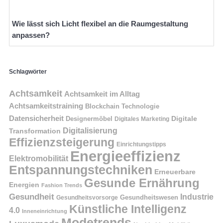
Wie lässt sich Licht flexibel an die Raumgestaltung
anpassen?
Schlagwörter
Achtsamkeit
Achtsamkeit im Alltag
Achtsamkeitstraining
Blockchain Technologie
Datensicherheit
Digitale
Designermöbel
Digitales Marketing
Digitalisierung
Transformation
Effizienzsteigerung
Einrichtungstipps
Energieeffizienz
Elektromobilität
Entspannungstechniken
Erneuerbare
Gesunde Ernährung
Energien
Fashion Trends
Gesundheit
Industrie
Gesundheitswesen
Gesundheitsvorsorge
Künstliche Intelligenz
4.0
Inneneinrichtung
Modetrends