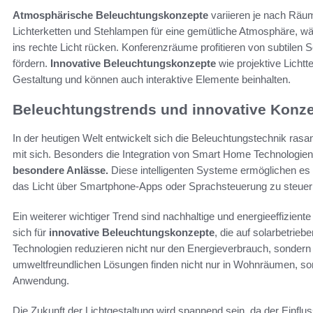
Atmosphärische Beleuchtungskonzepte
variieren je nach Räum
Lichterketten und Stehlampen für eine gemütliche Atmosphäre, wäh
ins rechte Licht rücken. Konferenzräume profitieren von subtilen S
fördern.
Innovative Beleuchtungskonzepte
wie projektive Lichtt
Gestaltung und können auch interaktive Elemente beinhalten.
Beleuchtungstrends und innovative Konz
In der heutigen Welt entwickelt sich die Beleuchtungstechnik rasan
mit sich. Besonders die Integration von Smart Home Technologie
besondere Anlässe.
Diese intelligenten Systeme ermöglichen es 
das Licht über Smartphone-Apps oder Sprachsteuerung zu steuern, 
Ein weiterer wichtiger Trend sind nachhaltige und energieeffizie
sich für
innovative Beleuchtungskonzepte
, die auf solarbetri
Technologien reduzieren nicht nur den Energieverbrauch, sonder
umweltfreundlichen Lösungen finden nicht nur in Wohnräumen, 
Anwendung.
Die Zukunft der Lichtgestaltung wird spannend sein, da der Einflu