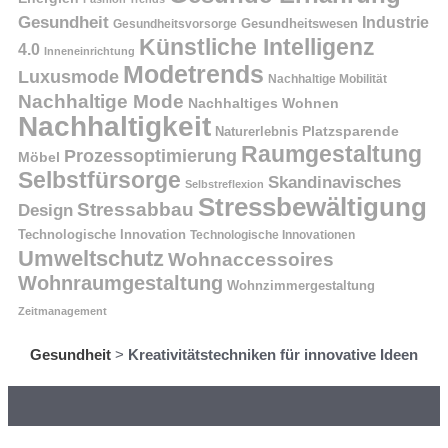
Gesundheit
Industrie
Gesundheitswesen
Gesundheitsvorsorge
Künstliche Intelligenz
4.0
Inneneinrichtung
Modetrends
Luxusmode
Nachhaltige Mobilität
Nachhaltige Mode
Nachhaltiges Wohnen
Nachhaltigkeit
Naturerlebnis
Platzsparende
Raumgestaltung
Prozessoptimierung
Möbel
Selbstfürsorge
Skandinavisches
Selbstreflexion
Stressbewältigung
Stressabbau
Design
Technologische Innovation
Technologische Innovationen
Umweltschutz
Wohnaccessoires
Wohnraumgestaltung
Wohnzimmergestaltung
Zeitmanagement
Gesundheit
>
Kreativitätstechniken für innovative Ideen