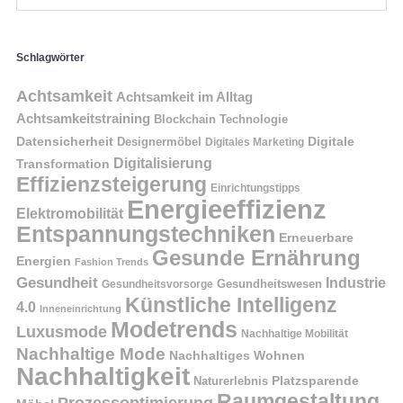
Schlagwörter
Achtsamkeit
Achtsamkeit im Alltag
Achtsamkeitstraining
Blockchain Technologie
Datensicherheit
Digitale
Designermöbel
Digitales Marketing
Digitalisierung
Transformation
Effizienzsteigerung
Einrichtungstipps
Energieeffizienz
Elektromobilität
Entspannungstechniken
Erneuerbare
Gesunde Ernährung
Energien
Fashion Trends
Gesundheit
Industrie
Gesundheitswesen
Gesundheitsvorsorge
Künstliche Intelligenz
4.0
Inneneinrichtung
Modetrends
Luxusmode
Nachhaltige Mobilität
Nachhaltige Mode
Nachhaltiges Wohnen
Nachhaltigkeit
Naturerlebnis
Platzsparende
Raumgestaltung