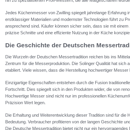
hin zu spezialisierten Profi-Messern, die alle featgeschaffen wurd
Jedes Küchenmesser von Zwilling spiegelt jahrelange Erfahrung i
erstklassiger Materialien und modernster Technologien führt zu Pr
ansprechend sind. Käufer können sicher sein, dass sie mit einem 
präzise Schnitte und eine effiziente Nutzung in der Küche konzipie
Die Geschichte der Deutschen Messertradi
Die Wurzeln der Deutschen Messertradition reichen bis ins Mittel
Zentrum für die Messerproduktion. Die Solinger Qualität hat sic
etabliert. Viele wissen, dass die Herstellung hochwertiger Messer hi
Einzigartige Eigenschaften entstehen durch die Fusion traditione
Fortschritt. Dies spiegelt sich in den Produkten wider, die von r
Hochwertige Messer sind nicht nur im professionellen Küchenumfe
Präzision Wert legen.
Die Erhaltung und Weiterentwicklung dieser Tradition sind für di
Bedeutung. Verbraucher profitieren von der langen Geschichte und
Die Deutsche Messertradition bietet nicht nur ein hervorragendes