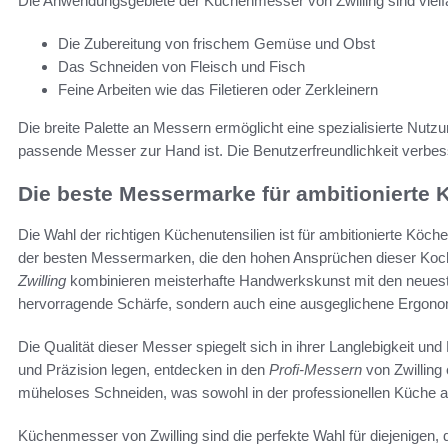
Die Anwendungsgebiete der Küchenmesser von Zwilling sind vielfält
Die Zubereitung von frischem Gemüse und Obst
Das Schneiden von Fleisch und Fisch
Feine Arbeiten wie das Filetieren oder Zerkleinern
Die breite Palette an Messern ermöglicht eine spezialisierte Nutz
passende Messer zur Hand ist. Die Benutzerfreundlichkeit verbesse
Die beste Messermarke für ambitionierte 
Die Wahl der richtigen Küchenutensilien ist für ambitionierte Köche
der besten Messermarken, die den hohen Ansprüchen dieser Koch
Zwilling
kombinieren meisterhafte Handwerkskunst mit den neuesten
hervorragende Schärfe, sondern auch eine ausgeglichene Ergon
Die Qualität dieser Messer spiegelt sich in ihrer Langlebigkeit und
und Präzision legen, entdecken in den
Profi-Messern
von Zwilling
müheloses Schneiden, was sowohl in der professionellen Küche al
Küchenmesser von Zwilling sind die perfekte Wahl für diejenigen, 