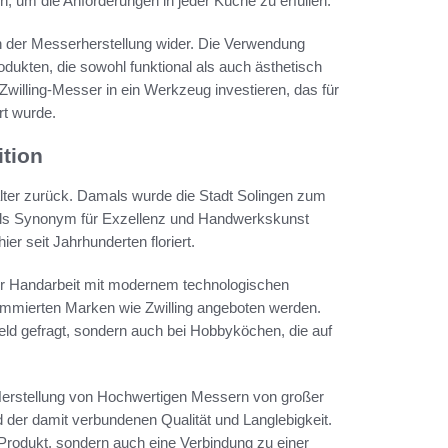
en, um die Anforderungen in jeder Küche zu erfüllen.
n der Messerherstellung wider. Die Verwendung
odukten, die sowohl funktional als auch ästhetisch
Zwilling-Messer in ein Werkzeug investieren, das für
rt wurde.
tion
alter zurück. Damals wurde die Stadt Solingen zum
h als Synonym für Exzellenz und Handwerkskunst
er seit Jahrhunderten floriert.
ller Handarbeit mit modernem technologischen
enommierten Marken wie Zwilling angeboten werden.
ld gefragt, sondern auch bei Hobbyköchen, die auf
e Herstellung von Hochwertigen Messern von großer
 der damit verbundenen Qualität und Langlebigkeit.
 Produkt, sondern auch eine Verbindung zu einer