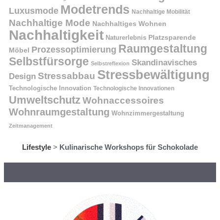
Modetrends
Luxusmode
Nachhaltige Mobilität
Nachhaltige Mode
Nachhaltiges Wohnen
Nachhaltigkeit
Naturerlebnis
Platzsparende
Raumgestaltung
Prozessoptimierung
Möbel
Selbstfürsorge
Skandinavisches
Selbstreflexion
Stressbewältigung
Stressabbau
Design
Technologische Innovation
Technologische Innovationen
Umweltschutz
Wohnaccessoires
Wohnraumgestaltung
Wohnzimmergestaltung
Zeitmanagement
Lifestyle
>
Kulinarische Workshops für Schokolade