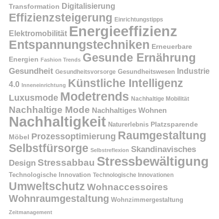
Digitalisierung
Transformation
Effizienzsteigerung
Einrichtungstipps
Energieeffizienz
Elektromobilität
Entspannungstechniken
Erneuerbare
Gesunde Ernährung
Energien
Fashion Trends
Gesundheit
Industrie
Gesundheitswesen
Gesundheitsvorsorge
Künstliche Intelligenz
4.0
Inneneinrichtung
Modetrends
Luxusmode
Nachhaltige Mobilität
Nachhaltige Mode
Nachhaltiges Wohnen
Nachhaltigkeit
Platzsparende
Naturerlebnis
Raumgestaltung
Prozessoptimierung
Möbel
Selbstfürsorge
Skandinavisches
Selbstreflexion
Stressbewältigung
Stressabbau
Design
Technologische Innovation
Technologische Innovationen
Umweltschutz
Wohnaccessoires
Wohnraumgestaltung
Wohnzimmergestaltung
Zeitmanagement