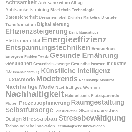
Achtsamkeit
Achtsamkeit im Alltag
Achtsamkeitstraining
Blockchain Technologie
Datensicherheit
Digitale
Designermöbel
Digitales Marketing
Digitalisierung
Transformation
Effizienzsteigerung
Einrichtungstipps
Energieeffizienz
Elektromobilität
Entspannungstechniken
Erneuerbare
Gesunde Ernährung
Energien
Fashion Trends
Gesundheit
Industrie
Gesundheitswesen
Gesundheitsvorsorge
Künstliche Intelligenz
4.0
Inneneinrichtung
Modetrends
Luxusmode
Nachhaltige Mobilität
Nachhaltige Mode
Nachhaltiges Wohnen
Nachhaltigkeit
Naturerlebnis
Platzsparende
Raumgestaltung
Prozessoptimierung
Möbel
Selbstfürsorge
Skandinavisches
Selbstreflexion
Stressbewältigung
Stressabbau
Design
Technologische Innovation
Technologische Innovationen