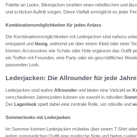
Palette an Looks. Bikerjacken strahlen einen rebellischen und
läss
und schicken Auftritt sorgen. Diese Vielfalt ermöglicht es jeder Per
Kombinationsmöglichkeiten für jeden Anlass
Die
Kombinationsmöglichkeiten
mit Lederjacken sind nahezu unbeg
entspannt und
lässig
, während sie über einem Kleid oder einer St
können. Accessoires wie Schals oder Hüte ergänzen das Outfit perfe
ein Treffen mit Freunden, eine Party oder ein geschäftliches Meeti
passenden Look.
Lederjacken: Die Allrounder für jede Jahre
Lederjacken sind wahre
Allrounder
und bieten eine Vielzahl an
K
verschiedenen Jahreszeiten können sie sowohl in stilvollen
Somm
Der
Lagenlook
spielt dabei eine zentrale Rolle, um stilvolle und
w
Sommerlooks mit Lederjacken
Im Sommer können Lederjacken mühelos über einem T-Shirt oder e
jedem sommerlichen Outfit eine modische Note und bieten zugle