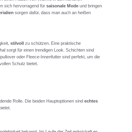
en sich hervorragend für
saisonale Mode
und bringen
rialien
sorgen dafür, dass man auch an heißen
gkeit,
stilvoll
zu schützen. Eine praktische
 sorgt für einen trendigen Look. Schichten sind
llover oder Fleece-Innenfutter sind perfekt, um die
ollen Schutz bietet.
idende Rolle. Die beiden Hauptoptionen sind
echtes
ietet.
nglebigkeit bekannt. Im Laufe der Zeit entwickelt es