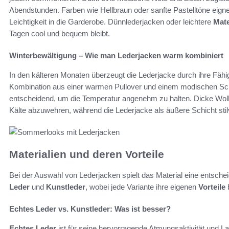
Abendstunden. Farben wie Hellbraun oder sanfte Pastelltöne eign
Leichtigkeit in die Garderobe. Dünnlederjacken oder leichtere
Mate
Tagen cool und bequem bleibt.
Winterbewältigung – Wie man Lederjacken warm kombiniert
In den kälteren Monaten überzeugt die Lederjacke durch ihre Fähi
Kombination aus einer warmen Pullover und einem modischen Schal
entscheidend, um die Temperatur angenehm zu halten. Dicke Wollpu
Kälte abzuwehren, während die Lederjacke als äußere Schicht stilv
Materialien und deren Vorteile
Bei der Auswahl von Lederjacken spielt das Material eine entsche
Leder
und
Kunstleder
, wobei jede Variante ihre eigenen
Vorteile
b
Echtes Leder vs. Kunstleder: Was ist besser?
Echtes Leder
ist für seine hervorragende Atmungsaktivität und La