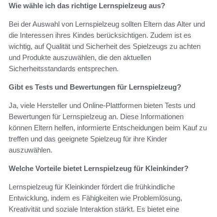
Wie wähle ich das richtige Lernspielzeug aus?
Bei der Auswahl von Lernspielzeug sollten Eltern das Alter und
die Interessen ihres Kindes berücksichtigen. Zudem ist es
wichtig, auf Qualität und Sicherheit des Spielzeugs zu achten
und Produkte auszuwählen, die den aktuellen
Sicherheitsstandards entsprechen.
Gibt es Tests und Bewertungen für Lernspielzeug?
Ja, viele Hersteller und Online-Plattformen bieten Tests und
Bewertungen für Lernspielzeug an. Diese Informationen
können Eltern helfen, informierte Entscheidungen beim Kauf zu
treffen und das geeignete Spielzeug für ihre Kinder
auszuwählen.
Welche Vorteile bietet Lernspielzeug für Kleinkinder?
Lernspielzeug für Kleinkinder fördert die frühkindliche
Entwicklung, indem es Fähigkeiten wie Problemlösung,
Kreativität und soziale Interaktion stärkt. Es bietet eine