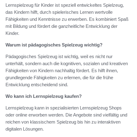
Lernspielzeug für Kinder ist speziell entwickeltes Spielzeug,
das Kindern hilft, durch spielerisches Lernen wertvolle
Fähigkeiten und Kenntnisse zu erwerben. Es kombiniert Spaß
mit Bildung und fördert die ganzheitliche Entwicklung der
Kinder.
Warum ist pädagogisches Spielzeug wichtig?
Pädagogisches Spielzeug ist wichtig, weil es nicht nur
unterhält, sondern auch die kognitiven, sozialen und kreativen
Fähigkeiten von Kindern nachhaltig fördert. Es hilft ihnen,
grundlegende Fähigkeiten zu erlernen, die für die frühe
Entwicklung entscheidend sind.
Wo kann ich Lernspielzeug kaufen?
Lernspielzeug kann in spezialisierten Lernspielzeug Shops
oder online erworben werden. Die Angebote sind vielfältig und
reichen von klassischem Spielzeug bis hin zu interaktiven
digitalen Lösungen.