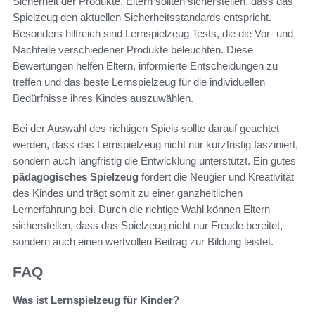
Sicherheit der Produkte. Eltern sollten sicherstellen, dass das
Spielzeug den aktuellen Sicherheitsstandards entspricht.
Besonders hilfreich sind Lernspielzeug Tests, die die Vor- und
Nachteile verschiedener Produkte beleuchten. Diese
Bewertungen helfen Eltern, informierte Entscheidungen zu
treffen und das beste Lernspielzeug für die individuellen
Bedürfnisse ihres Kindes auszuwählen.
Bei der Auswahl des richtigen Spiels sollte darauf geachtet
werden, dass das Lernspielzeug nicht nur kurzfristig fasziniert,
sondern auch langfristig die Entwicklung unterstützt. Ein gutes
pädagogisches Spielzeug
fördert die Neugier und Kreativität
des Kindes und trägt somit zu einer ganzheitlichen
Lernerfahrung bei. Durch die richtige Wahl können Eltern
sicherstellen, dass das Spielzeug nicht nur Freude bereitet,
sondern auch einen wertvollen Beitrag zur Bildung leistet.
FAQ
Was ist Lernspielzeug für Kinder?