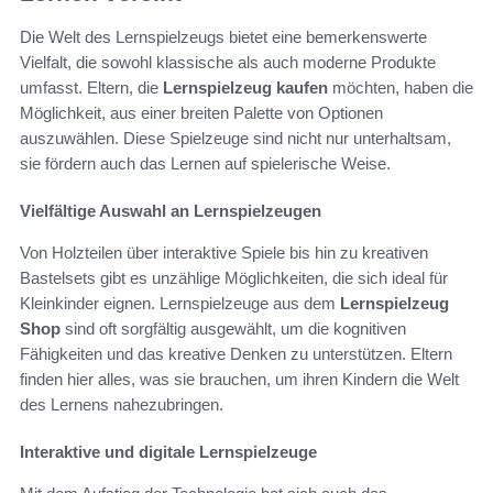
Die Welt des Lernspielzeugs bietet eine bemerkenswerte
Vielfalt, die sowohl klassische als auch moderne Produkte
umfasst. Eltern, die
Lernspielzeug kaufen
möchten, haben die
Möglichkeit, aus einer breiten Palette von Optionen
auszuwählen. Diese Spielzeuge sind nicht nur unterhaltsam,
sie fördern auch das Lernen auf spielerische Weise.
Vielfältige Auswahl an Lernspielzeugen
Von Holzteilen über interaktive Spiele bis hin zu kreativen
Bastelsets gibt es unzählige Möglichkeiten, die sich ideal für
Kleinkinder eignen. Lernspielzeuge aus dem
Lernspielzeug
Shop
sind oft sorgfältig ausgewählt, um die kognitiven
Fähigkeiten und das kreative Denken zu unterstützen. Eltern
finden hier alles, was sie brauchen, um ihren Kindern die Welt
des Lernens nahezubringen.
Interaktive und digitale Lernspielzeuge