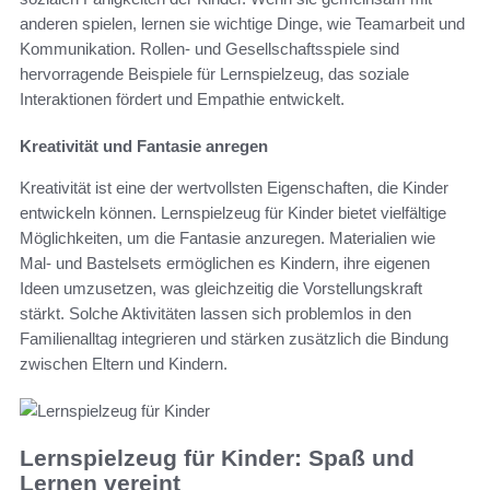
anderen spielen, lernen sie wichtige Dinge, wie Teamarbeit und
Kommunikation. Rollen- und Gesellschaftsspiele sind
hervorragende Beispiele für Lernspielzeug, das soziale
Interaktionen fördert und Empathie entwickelt.
Kreativität und Fantasie anregen
Kreativität ist eine der wertvollsten Eigenschaften, die Kinder
entwickeln können. Lernspielzeug für Kinder bietet vielfältige
Möglichkeiten, um die Fantasie anzuregen. Materialien wie
Mal- und Bastelsets ermöglichen es Kindern, ihre eigenen
Ideen umzusetzen, was gleichzeitig die Vorstellungskraft
stärkt. Solche Aktivitäten lassen sich problemlos in den
Familienalltag integrieren und stärken zusätzlich die Bindung
zwischen Eltern und Kindern.
Lernspielzeug für Kinder: Spaß und
Lernen vereint