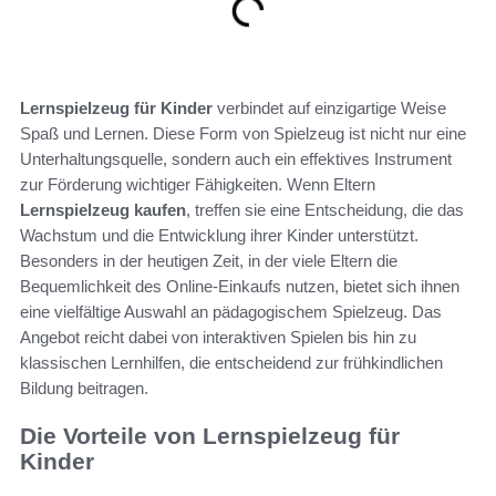
Lernspielzeug für Kinder
verbindet auf einzigartige Weise
Spaß und Lernen. Diese Form von Spielzeug ist nicht nur eine
Unterhaltungsquelle, sondern auch ein effektives Instrument
zur Förderung wichtiger Fähigkeiten. Wenn Eltern
Lernspielzeug kaufen
, treffen sie eine Entscheidung, die das
Wachstum und die Entwicklung ihrer Kinder unterstützt.
Besonders in der heutigen Zeit, in der viele Eltern die
Bequemlichkeit des Online-Einkaufs nutzen, bietet sich ihnen
eine vielfältige Auswahl an pädagogischem Spielzeug. Das
Angebot reicht dabei von interaktiven Spielen bis hin zu
klassischen Lernhilfen, die entscheidend zur frühkindlichen
Bildung beitragen.
Die Vorteile von Lernspielzeug für
Kinder