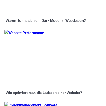
Warum lohnt sich ein Dark Mode im Webdesign?
Wie optimiert man die Ladezeit einer Website?