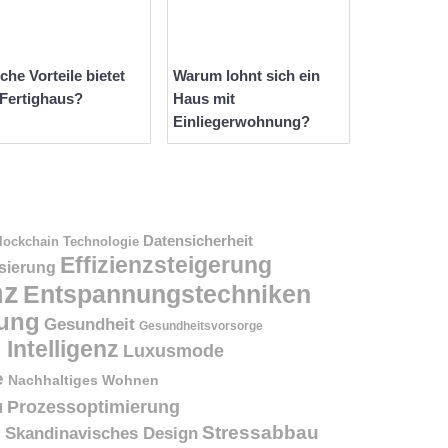
che Vorteile bietet
Warum lohnt sich ein
 Fertighaus?
Haus mit
Einliegerwohnung?
Datensicherheit
lockchain Technologie
Effizienzsteigerung
isierung
nz
Entspannungstechniken
ung
Gesundheit
Gesundheitsvorsorge
 Intelligenz
Luxusmode
e
Nachhaltiges Wohnen
Prozessoptimierung
l
Stressabbau
Skandinavisches Design
n