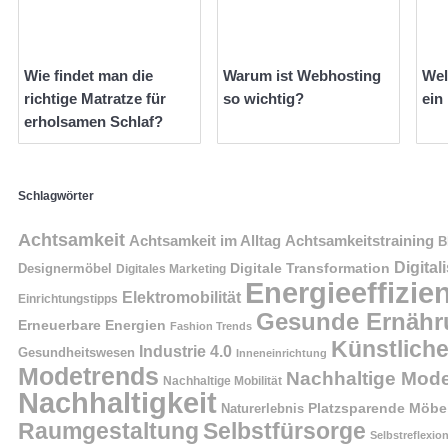
Wie findet man die
Warum ist Webhosting
Wel
richtige Matratze für
so wichtig?
ein
erholsamen Schlaf?
Schlagwörter
Achtsamkeit
Achtsamkeit im Alltag
Achtsamkeitstraining
B
Digital
Digitale Transformation
Designermöbel
Digitales Marketing
Energieeffizie
Elektromobilität
Einrichtungstipps
Gesunde Ernähr
Erneuerbare Energien
Fashion Trends
Künstliche
Industrie 4.0
Gesundheitswesen
Inneneinrichtung
Modetrends
Nachhaltige Mod
Nachhaltige Mobilität
Nachhaltigkeit
Naturerlebnis
Platzsparende Möbe
Raumgestaltung
Selbstfürsorge
Selbstreflexio