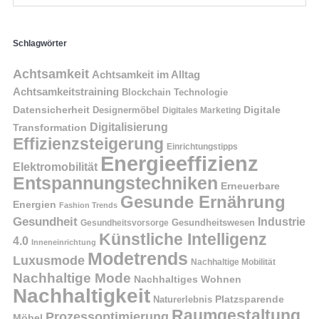
Schlagwörter
Achtsamkeit
Achtsamkeit im Alltag
Achtsamkeitstraining
Blockchain Technologie
Datensicherheit
Digitale
Designermöbel
Digitales Marketing
Digitalisierung
Transformation
Effizienzsteigerung
Einrichtungstipps
Energieeffizienz
Elektromobilität
Entspannungstechniken
Erneuerbare
Gesunde Ernährung
Energien
Fashion Trends
Gesundheit
Industrie
Gesundheitswesen
Gesundheitsvorsorge
Künstliche Intelligenz
4.0
Inneneinrichtung
Modetrends
Luxusmode
Nachhaltige Mobilität
Nachhaltige Mode
Nachhaltiges Wohnen
Nachhaltigkeit
Naturerlebnis
Platzsparende
Raumgestaltung
Prozessoptimierung
Möbel