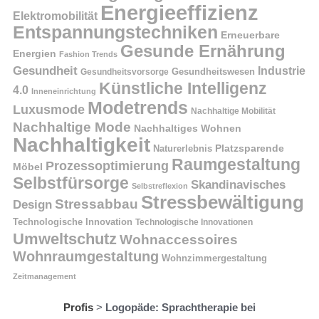
Energieeffizienz
Elektromobilität
Entspannungstechniken
Erneuerbare
Gesunde Ernährung
Energien
Fashion Trends
Gesundheit
Industrie
Gesundheitswesen
Gesundheitsvorsorge
Künstliche Intelligenz
4.0
Inneneinrichtung
Modetrends
Luxusmode
Nachhaltige Mobilität
Nachhaltige Mode
Nachhaltiges Wohnen
Nachhaltigkeit
Naturerlebnis
Platzsparende
Raumgestaltung
Prozessoptimierung
Möbel
Selbstfürsorge
Skandinavisches
Selbstreflexion
Stressbewältigung
Stressabbau
Design
Technologische Innovation
Technologische Innovationen
Umweltschutz
Wohnaccessoires
Wohnraumgestaltung
Wohnzimmergestaltung
Zeitmanagement
Profis
>
Logopäde: Sprachtherapie bei